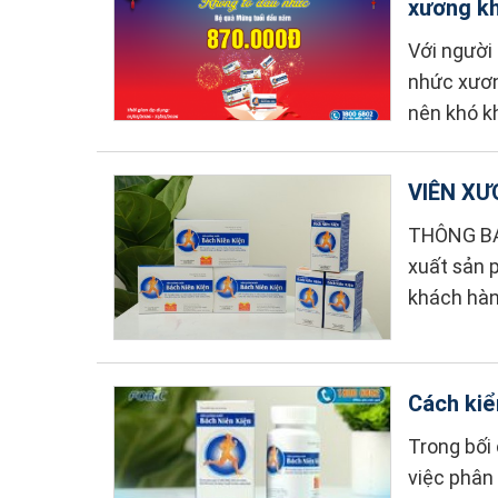
xương kh
Với người 
nhức xương
nên khó kh
VIÊN XƯ
THÔNG BÁO
xuất sản 
khách hàn
Cách kiể
Trong bối 
việc phân