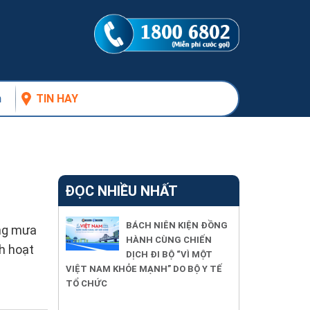
n
TIN HAY
ĐỌC NHIỀU NHẤT
BÁCH NIÊN KIỆN ĐỒNG
ắng mưa
HÀNH CÙNG CHIẾN
nh hoạt
DỊCH ĐI BỘ “VÌ MỘT
VIỆT NAM KHỎE MẠNH” DO BỘ Y TẾ
TỔ CHỨC