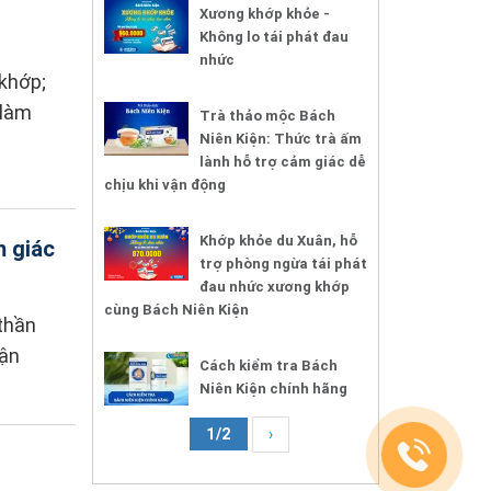
Xương khớp khỏe -
Không lo tái phát đau
nhức
 khớp;
 làm
Trà thảo mộc Bách
Niên Kiện: Thức trà ấm
lành hỗ trợ cảm giác dễ
chịu khi vận động
Khớp khỏe du Xuân, hỗ
m giác
trợ phòng ngừa tái phát
đau nhức xương khớp
cùng Bách Niên Kiện
 thần
vận
Cách kiểm tra Bách
Niên Kiện chính hãng
1/2
›