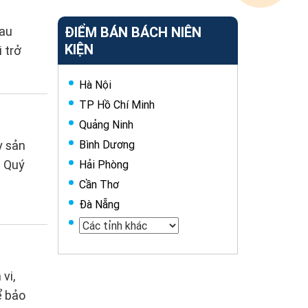
đau
ĐIỂM BÁN BÁCH NIÊN
KIỆN
 trở
Hà Nội
TP Hồ Chí Minh
Quảng Ninh
y sản
Bình Dương
: Quý
Hải Phòng
Cần Thơ
Đà Nẵng
vi,
ể bảo