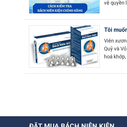
vệ quyền l
Tôi muốn
Viên xươn
Quỷ và Vỏ 
hoá khớp, 
ĐẶT MUA BÁCH NIÊN KIỆN