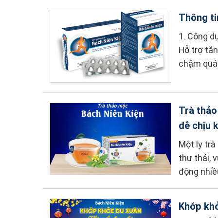
Thông ti
1. Công d
Hỗ trợ tă
chậm quá 
Trà thảo
dễ chịu 
Một ly trà
thư thái, 
động nhiề
Khớp khỏ