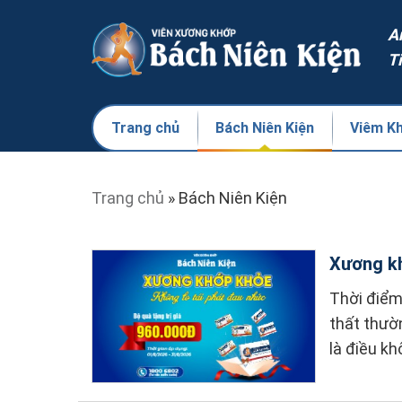
A
T
Trang chủ
Bách Niên Kiện
Viêm K
Trang chủ
»
Bách Niên Kiện
Xương kh
Thời điểm
thất thườ
là điều kh