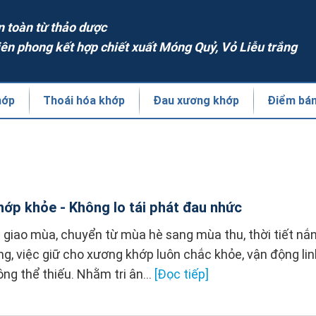
n toàn từ thảo dược
iên phong kết hợp chiết xuất Móng Quỷ, Vỏ Liễu trắng
hớp
Thoái hóa khớp
Đau xương khớp
Điểm bá
ớp khỏe - Không lo tái phát đau nhức
 giao mùa, chuyển từ mùa hè sang mùa thu, thời tiết n
ng, việc giữ cho xương khớp luôn chắc khỏe, vận động li
ông thể thiếu. Nhằm tri ân...
[Đọc tiếp]