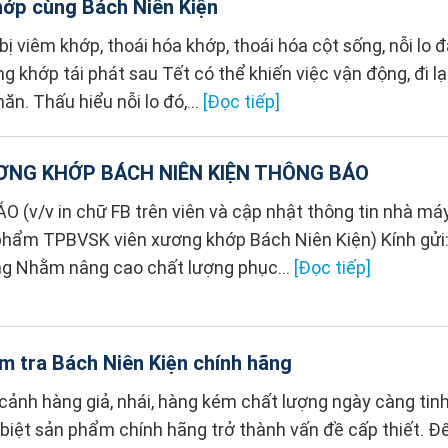
ớp cùng Bách Niên Kiện
bị viêm khớp, thoái hóa khớp, thoái hóa cột sống, nỗi lo 
 khớp tái phát sau Tết có thể khiến việc vận động, đi lại
ăn. Thấu hiểu nỗi lo đó,...
[Đọc tiếp]
ƠNG KHỚP BÁCH NIÊN KIỆN THÔNG BÁO
 (v/v in chữ FB trên viên và cập nhật thông tin nhà má
phẩm TPBVSK viên xương khớp Bách Niên Kiện) Kính gửi
g Nhằm nâng cao chất lượng phục...
[Đọc tiếp]
m tra Bách Niên Kiện chính hãng
cảnh hàng giả, nhái, hàng kém chất lượng ngày càng tinh 
 biệt sản phẩm chính hãng trở thành vấn đề cấp thiết. Đ