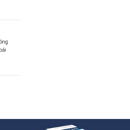
Móng
oái