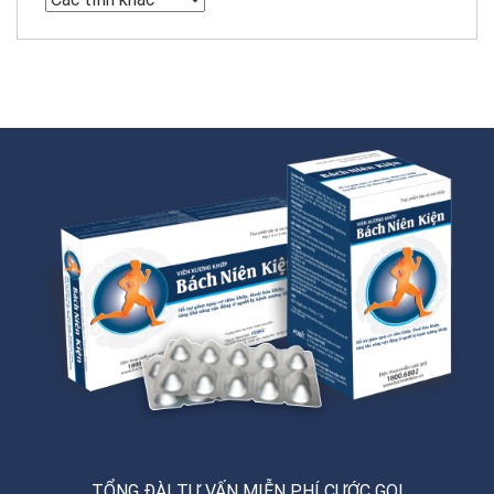
TỔNG ĐÀI TƯ VẤN MIỄN PHÍ CƯỚC GỌI