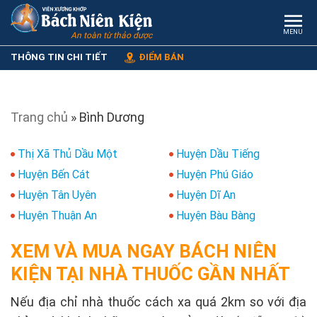
MENU
An toàn từ thảo dược
THÔNG TIN CHI TIẾT
ĐIỂM BÁN
Trang chủ
»
Bình Dương
Thị Xã Thủ Dầu Một
Huyện Dầu Tiếng
Huyện Bến Cát
Huyện Phú Giáo
Huyện Tân Uyên
Huyện Dĩ An
Huyện Thuận An
Huyện Bàu Bàng
XEM VÀ MUA NGAY BÁCH NIÊN
KIỆN TẠI NHÀ THUỐC GẦN NHẤT
Nếu địa chỉ nhà thuốc cách xa quá 2km so với địa