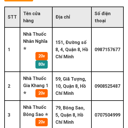
Tên cửa
Số điện
STT
Địa chỉ
hàng
thoại
Nhà Thuốc
Nhân Nghĩa
151, Đường số
⭐
1
8, 4, Quận 8, Hồ
0987157677
20v
Chí Minh
80v
Nhà Thuốc
59, Giã Tượng,
Gia Khang 1
2
10, Quận 8, Hồ
0908525487
⭐
Chí Minh
20v
Nhà Thuốc
79, Bông Sao,
Bông Sao ⭐
3
5, Quận 8, Hồ
0707504999
Chí Minh
20v