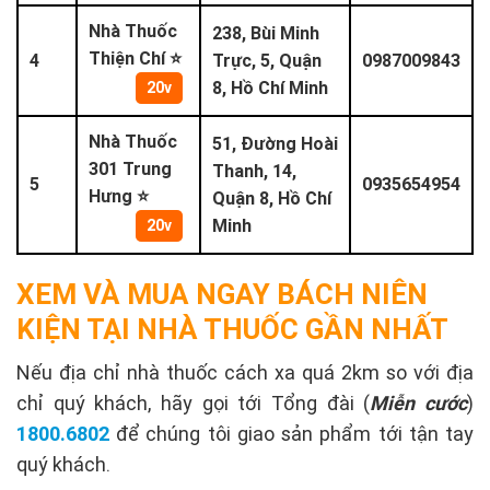
Nhà Thuốc
238, Bùi Minh
Thiện Chí ⭐
4
Trực, 5, Quận
0987009843
8, Hồ Chí Minh
20v
Nhà Thuốc
51, Đường Hoài
301 Trung
Thanh, 14,
5
0935654954
Hưng ⭐
Quận 8, Hồ Chí
Minh
20v
XEM VÀ MUA NGAY BÁCH NIÊN
KIỆN TẠI NHÀ THUỐC GẦN NHẤT
Nếu địa chỉ nhà thuốc cách xa quá 2km so với địa
chỉ quý khách, hãy gọi tới Tổng đài (
Miễn cước
)
1800.6802
để chúng tôi giao sản phẩm tới tận tay
quý khách.