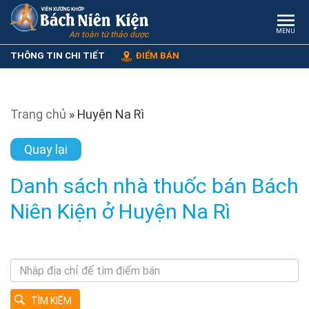
MENU
An toàn từ thảo dược
THÔNG TIN CHI TIẾT
ĐIỂM BÁN
Trang chủ
»
Huyện Na Rì
Quay lại
Danh sách nhà thuốc bán Bách
Niên Kiện ở Huyện Na Rì