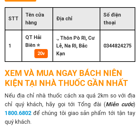
Tên cửa
Số điện
STT
Địa chỉ
hàng
thoại
QT Hải
., Thôn Pò Rì, Cư
Biên ⭐
1
Lễ, Na Rì, Bắc
0344824275
Kạn
20v
XEM VÀ MUA NGAY BÁCH NIÊN
KIỆN TẠI NHÀ THUỐC GẦN NHẤT
Nếu địa chỉ nhà thuốc cách xa quá 2km so với địa
chỉ quý khách, hãy gọi tới Tổng đài (
Miễn cước
)
1800.6802
để chúng tôi giao sản phẩm tới tận tay
quý khách.