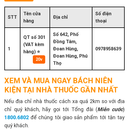
Tên cửa
Số điện
STT
Địa chỉ
hàng
thoại
Số 642, Phố
QT số 301
Đồng Tâm,
(VAT kèm
1
Đoan Hùng,
0978958639
hàng) ⭐
Đoan Hùng, Phú
20v
Thọ
XEM VÀ MUA NGAY BÁCH NIÊN
KIỆN TẠI NHÀ THUỐC GẦN NHẤT
Nếu địa chỉ nhà thuốc cách xa quá 2km so với địa
chỉ quý khách, hãy gọi tới Tổng đài (
Miễn cước
)
1800.6802
để chúng tôi giao sản phẩm tới tận tay
quý khách.