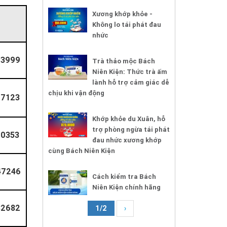
Xương khớp khỏe -
Không lo tái phát đau
nhức
13999
Trà thảo mộc Bách
Niên Kiện: Thức trà ấm
lành hỗ trợ cảm giác dễ
chịu khi vận động
07123
Khớp khỏe du Xuân, hỗ
trợ phòng ngừa tái phát
0353
đau nhức xương khớp
cùng Bách Niên Kiện
47246
Cách kiểm tra Bách
Niên Kiện chính hãng
82682
1/2
›