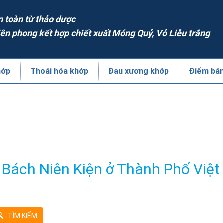
n toàn từ thảo dược
iên phong kết hợp chiết xuất Móng Quỷ, Vỏ Liễu trắng
hớp
Thoái hóa khớp
Đau xương khớp
Điểm bá
Bách Niên Kiện ở Thành Phố Việt 