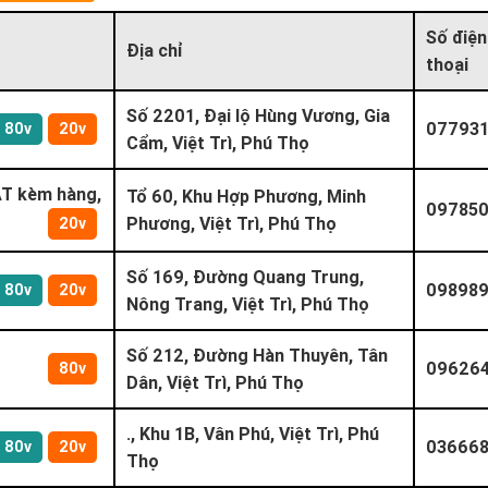
Số điện
Địa chỉ
thoại
Số 2201, Đại lộ Hùng Vương, Gia
07793
80v
20v
Cẩm, Việt Trì, Phú Thọ
T kèm hàng,
Tổ 60, Khu Hợp Phương, Minh
09785
Phương, Việt Trì, Phú Thọ
20v
Số 169, Đường Quang Trung,
098989
80v
20v
Nông Trang, Việt Trì, Phú Thọ
Số 212, Đường Hàn Thuyên, Tân
09626
80v
Dân, Việt Trì, Phú Thọ
., Khu 1B, Vân Phú, Việt Trì, Phú
03666
80v
20v
Thọ