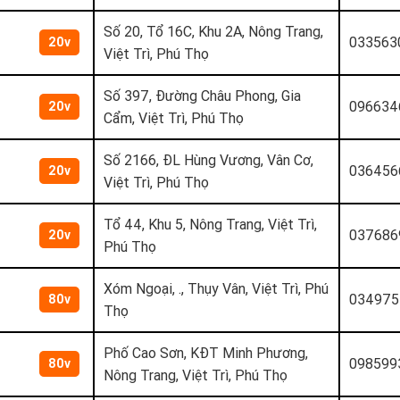
Số 20, Tổ 16C, Khu 2A, Nông Trang,
033563
20v
Việt Trì, Phú Thọ
Số 397, Đường Châu Phong, Gia
096634
20v
Cẩm, Việt Trì, Phú Thọ
Số 2166, ĐL Hùng Vương, Vân Cơ,
036456
20v
Việt Trì, Phú Thọ
Tổ 44, Khu 5, Nông Trang, Việt Trì,
037686
20v
Phú Thọ
Xóm Ngoại, ., Thụy Vân, Việt Trì, Phú
034975
80v
Thọ
Phố Cao Sơn, KĐT Minh Phương,
098599
80v
Nông Trang, Việt Trì, Phú Thọ