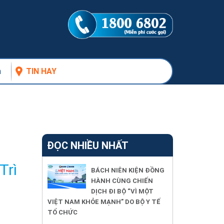
n
TIN HAY
ĐỌC NHIỀU NHẤT
Trì
BÁCH NIÊN KIỆN ĐỒNG
HÀNH CÙNG CHIẾN
DỊCH ĐI BỘ “VÌ MỘT
VIỆT NAM KHỎE MẠNH” DO BỘ Y TẾ
TỔ CHỨC