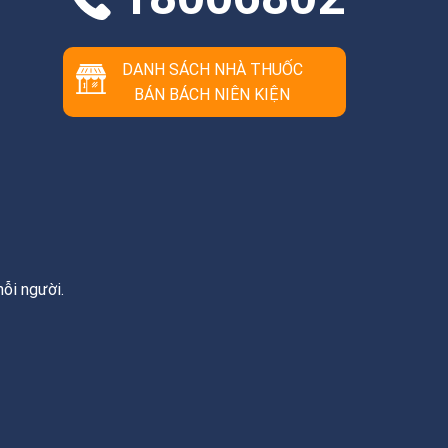
DANH SÁCH NHÀ THUỐC
BÁN BÁCH NIÊN KIỆN
ỗi người.