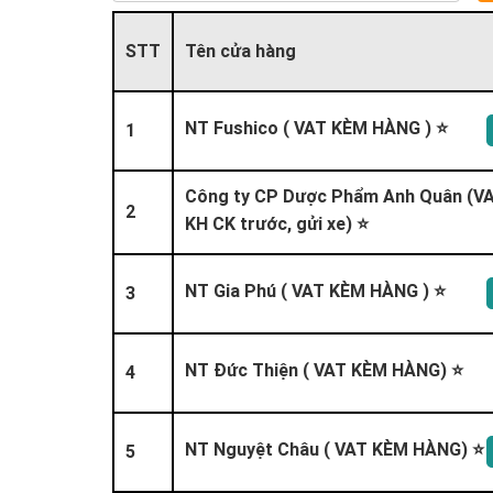
STT
Tên cửa hàng
NT Fushico ( VAT KÈM HÀNG ) ⭐
1
Công ty CP Dược Phẩm Anh Quân (VA
2
KH CK trước, gửi xe) ⭐
NT Gia Phú ( VAT KÈM HÀNG ) ⭐
3
NT Đức Thiện ( VAT KÈM HÀNG) ⭐
4
NT Nguyệt Châu ( VAT KÈM HÀNG) ⭐
5