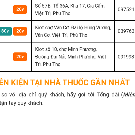
Số 57B, Tổ 36A, Khu 17, Gia Cẩm,
097521
20v
Việt Trì, Phú Thọ
Kiot chợ Vân Cơ, Đại lộ Hùng Vương,
039763
80v
20v
Vân Cơ, Việt Trì, Phú Thọ
Kiot số 18, chợ Minh Phương,
Đường Đại Nải, Minh Phương, Việt
091998
20v
Trì, Phú Thọ
ÊN KIỆN TẠI NHÀ THUỐC GẦN NHẤT
o với địa chỉ quý khách, hãy gọi tới Tổng đài (
Miễn
tận tay quý khách.