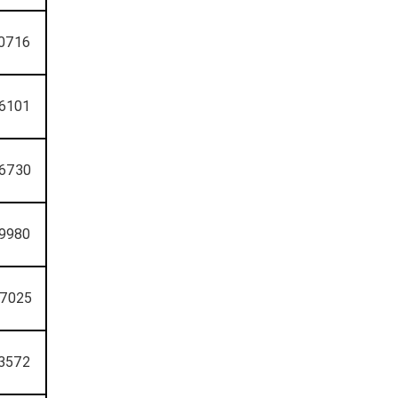
0716
6101
6730
9980
7025
3572