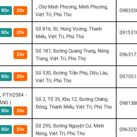
., Chợ Minh Phương, Minh Phương,
098335
80v
20v
Việt Trì, Phú Thọ
Số 816, ĐL Hùng Vương, Thanh
091531
80v
20v
Miếu, Việt Trì, Phú Thọ
Số 181, Đường Quang Trung, Nông
096317
20v
Trang, Việt Trì, Phú Thọ
Số 530, Đường Trần Phú, Dữu Lâu,
097551
80v
20v
Việt Trì, Phú Thọ
6, PTH2584 -
Số 2, Tổ 35, Khu 12, Đường Chàng
ÀNG )
098138
Đông, Thanh Miếu, Việt Trì, Phú Thọ
80v
20v
Số 295, Đường Nguyệt Cư, Minh
096325
80v
20v
Nông, Việt Trì, Phú Thọ