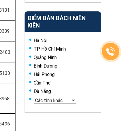
8131
ĐIỂM BÁN BÁCH NIÊN
KIỆN
0339
Hà Nội
TP Hồ Chí Minh
2403
Quảng Ninh
Bình Dương
5133
Hải Phòng
Cần Thơ
Đà Nẵng
8968
5496