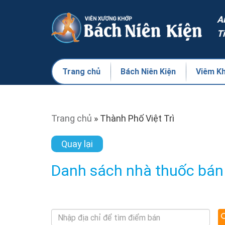
A
T
Trang chủ
Bách Niên Kiện
Viêm K
Trang chủ
»
Thành Phố Việt Trì
Quay lại
Danh sách nhà thuốc bán 