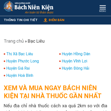
MENU
An toàn từ thảo dược
THÔNG TIN CHI TIẾT
ĐIỂM BÁN
Trang chủ
»
Bạc Liêu
Thị Xã Bạc Liêu
Huyện Hồng Dân
Huyện Phước Long
Huyện Vĩnh Lợi
Huyện Giá Rai
Huyện Đông Hải
Huyện Hoà Bình
XEM VÀ MUA NGAY BÁCH NIÊN
KIỆN TẠI NHÀ THUỐC GẦN NHẤT
Nếu địa chỉ nhà thuốc cách xa quá 2km so với địa