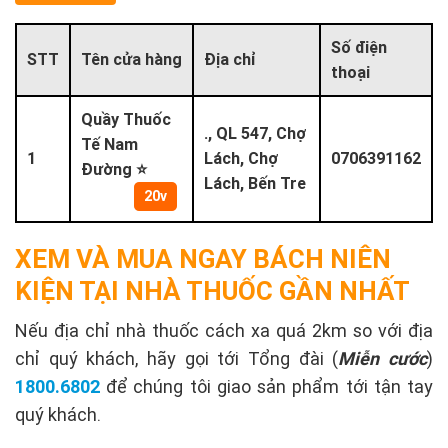
Số điện
STT
Tên cửa hàng
Địa chỉ
thoại
Quầy Thuốc
., QL 547, Chợ
Tế Nam
1
Lách, Chợ
0706391162
Đường ⭐
Lách, Bến Tre
20v
XEM VÀ MUA NGAY BÁCH NIÊN
KIỆN TẠI NHÀ THUỐC GẦN NHẤT
Nếu địa chỉ nhà thuốc cách xa quá 2km so với địa
chỉ quý khách, hãy gọi tới Tổng đài (
Miễn cước
)
1800.6802
để chúng tôi giao sản phẩm tới tận tay
quý khách.