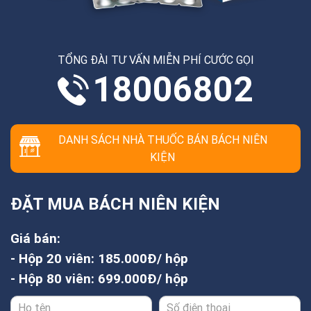
TỔNG ĐÀI TƯ VẤN MIỄN PHÍ CƯỚC GỌI
18006802
DANH SÁCH NHÀ THUỐC BÁN BÁCH NIÊN
KIỆN
ĐẶT MUA BÁCH NIÊN KIỆN
Giá bán:
- Hộp 20 viên: 185.000Đ/ hộp
- Hộp 80 viên: 699.000Đ/ hộp