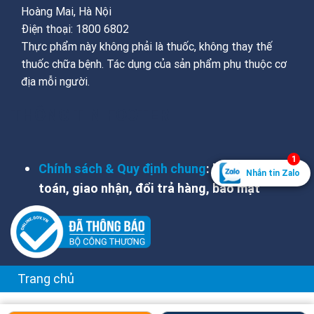
Hoàng Mai, Hà Nội
Điện thoại: 1800 6802
Thực phẩm này không phải là thuốc, không thay thế
thuốc chữa bệnh. Tác dụng của sản phẩm phụ thuộc cơ
địa mỗi người.
THÔNG TIN FOOTER
1
Chính sách & Quy định chung
: hỗ trợ, thanh
Nhắn tin Zalo
toán, giao nhận, đổi trả hàng, bảo mật
Trang chủ