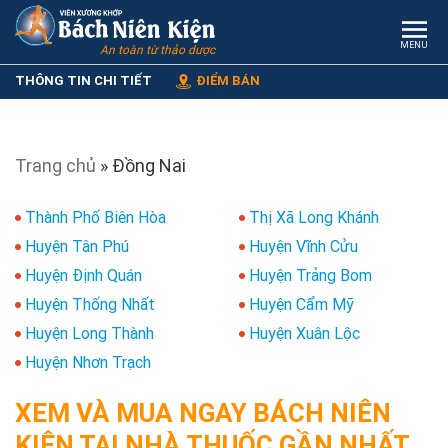
MENU
An toàn từ thảo dược
THÔNG TIN CHI TIẾT
ĐIỂM BÁN
Trang chủ
»
Đồng Nai
Thành Phố Biên Hòa
Thị Xã Long Khánh
Huyện Tân Phú
Huyện Vĩnh Cửu
Huyện Định Quán
Huyện Trảng Bom
Huyện Thống Nhất
Huyện Cẩm Mỹ
Huyện Long Thành
Huyện Xuân Lộc
Huyện Nhơn Trạch
XEM VÀ MUA NGAY BÁCH NIÊN
KIỆN TẠI NHÀ THUỐC GẦN NHẤT