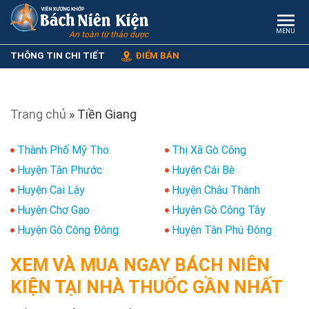
MENU
An toàn từ thảo dược
THÔNG TIN CHI TIẾT
ĐIỂM BÁN
Trang chủ
»
Tiền Giang
Thành Phố Mỹ Tho
Thị Xã Gò Công
Huyện Tân Phước
Huyện Cái Bè
Huyện Cai Lậy
Huyện Châu Thành
Huyện Chợ Gạo
Huyện Gò Công Tây
Huyện Gò Công Đông
Huyện Tân Phú Đông
XEM VÀ MUA NGAY BÁCH NIÊN
KIỆN TẠI NHÀ THUỐC GẦN NHẤT