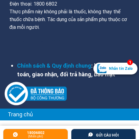
Điện thoại: 1800 6802
Thực phẩm này không phải là thuốc, không thay thế
thuốc chữa bệnh. Tác dụng của sản phẩm phụ thuộc cơ
địa mỗi người.
THÔNG TIN FOOTER
1
Chính sách & Quy định chung
: hỗ trợ, thanh
Nhắn tin Zalo
toán, giao nhận, đổi trả hàng, bảo mật
Trang chủ
18006802
GỬI CÂU HỎI
(Miễn phí)