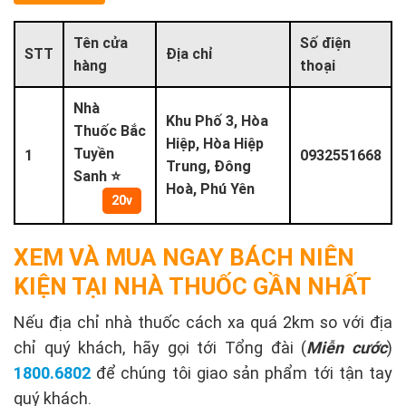
Tên cửa
Số điện
STT
Địa chỉ
hàng
thoại
Nhà
Khu Phố 3, Hòa
Thuốc Bắc
Hiệp, Hòa Hiệp
Tuyền
1
0932551668
Trung, Đông
Sanh ⭐
Hoà, Phú Yên
20v
XEM VÀ MUA NGAY BÁCH NIÊN
KIỆN TẠI NHÀ THUỐC GẦN NHẤT
Nếu địa chỉ nhà thuốc cách xa quá 2km so với địa
chỉ quý khách, hãy gọi tới Tổng đài (
Miễn cước
)
1800.6802
để chúng tôi giao sản phẩm tới tận tay
quý khách.