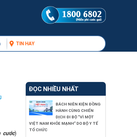
n
TIN HAY
a
ĐỌC NHIỀU NHẤT
g
BÁCH NIÊN KIỆN ĐỒNG
HÀNH CÙNG CHIẾN
DỊCH ĐI BỘ “VÌ MỘT
VIỆT NAM KHỎE MẠNH” DO BỘ Y TẾ
TỔ CHỨC
 cước
)