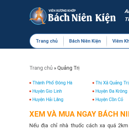
A
T
Trang chủ
Bách Niên Kiện
Viêm K
Trang chủ
»
Quảng Trị
Thành Phố Đông Hà
Thị Xã Quảng Trị
Huyện Gio Linh
Huyện Đa Krông
Huyện Hải Lăng
Huyện Cồn Cỏ
XEM VÀ MUA NGAY BÁCH NI
Nếu địa chỉ nhà thuốc cách xa quá 2km s