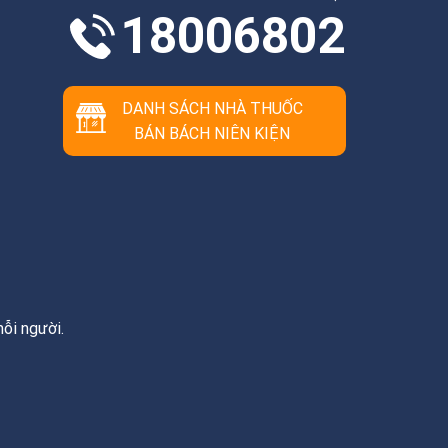
18006802
DANH SÁCH NHÀ THUỐC
BÁN BÁCH NIÊN KIỆN
ỗi người.