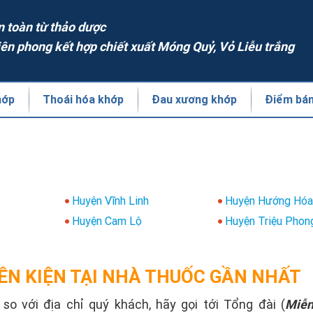
n toàn từ thảo dược
iên phong kết hợp chiết xuất Móng Quỷ, Vỏ Liễu trắng
hớp
Thoái hóa khớp
Đau xương khớp
Điểm bá
Huyện Vĩnh Linh
Huyện Hướng Hó
Huyện Cam Lộ
Huyện Triệu Phon
ÊN KIỆN TẠI NHÀ THUỐC GẦN NHẤT
o với địa chỉ quý khách, hãy gọi tới Tổng đài (
Miễn