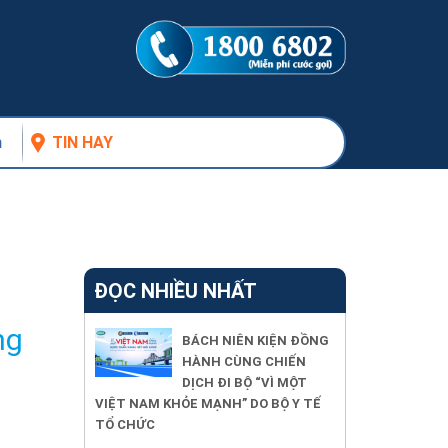
n
TIN HAY
ĐỌC NHIỀU NHẤT
ng
BÁCH NIÊN KIỆN ĐỒNG
HÀNH CÙNG CHIẾN
DỊCH ĐI BỘ “VÌ MỘT
VIỆT NAM KHỎE MẠNH” DO BỘ Y TẾ
TỔ CHỨC