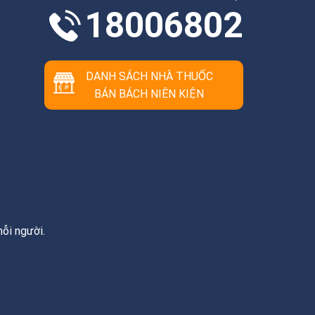
18006802
DANH SÁCH NHÀ THUỐC
BÁN BÁCH NIÊN KIỆN
ỗi người.