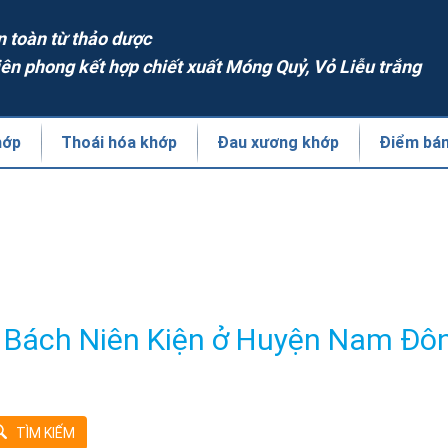
n toàn từ thảo dược
iên phong kết hợp chiết xuất Móng Quỷ, Vỏ Liễu trắng
hớp
Thoái hóa khớp
Đau xương khớp
Điểm bá
 Bách Niên Kiện ở Huyện Nam Đô