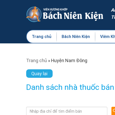
A
T
Trang chủ
Bách Niên Kiện
Viêm K
Trang chủ
»
Huyện Nam Đông
Quay lại
Danh sách nhà thuốc bán