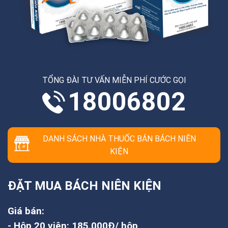
TỔNG ĐÀI TƯ VẤN MIỄN PHÍ CƯỚC GỌI
18006802
DANH SÁCH NHÀ THUỐC BÁN BÁCH NIÊN
KIỆN
ĐẶT MUA BÁCH NIÊN KIỆN
Giá bán:
- Hộp 20 viên: 185.000Đ/ hộp