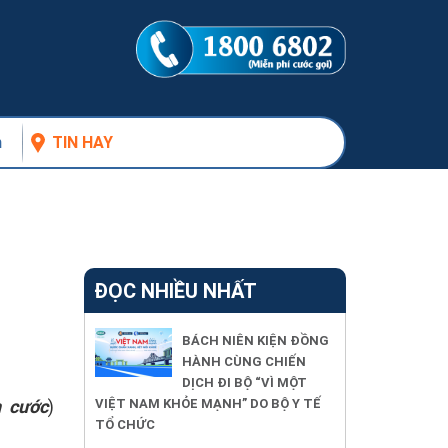
n
TIN HAY
ĐỌC NHIỀU NHẤT
BÁCH NIÊN KIỆN ĐỒNG
HÀNH CÙNG CHIẾN
DỊCH ĐI BỘ “VÌ MỘT
 cước
)
VIỆT NAM KHỎE MẠNH” DO BỘ Y TẾ
TỔ CHỨC