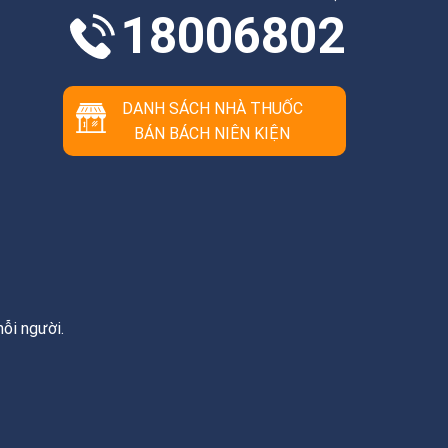
18006802
DANH SÁCH NHÀ THUỐC
BÁN BÁCH NIÊN KIỆN
ỗi người.