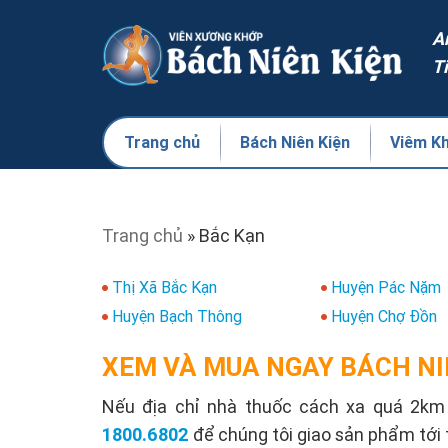
A
T
Trang chủ
Bách Niên Kiện
Viêm K
Trang chủ
»
Bắc Kạn
Thị Xã Bắc Kạn
Huyện Pác Nặm
Huyện Bạch Thông
Huyện Chợ Đồn
XEM VÀ MUA NGAY BÁCH NI
Nếu địa chỉ nhà thuốc cách xa quá 2km s
1800.6802
để chúng tôi giao sản phẩm tới 