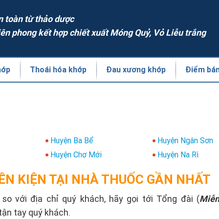
n toàn từ thảo dược
iên phong kết hợp chiết xuất Móng Quỷ, Vỏ Liễu trắng
hớp
Thoái hóa khớp
Đau xương khớp
Điểm bá
Huyện Ba Bể
Huyện Ngân Sơn
Huyện Chợ Mới
Huyện Na Rì
ÊN KIỆN TẠI NHÀ THUỐC GẦN NHẤT
o với địa chỉ quý khách, hãy gọi tới Tổng đài (
Miễn
tận tay quý khách.