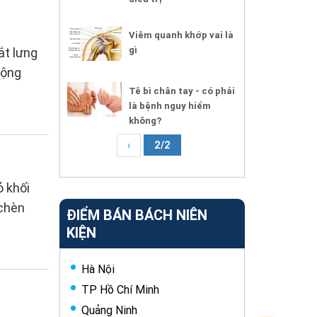
Viêm quanh khớp vai là
gì
ắt lưng
động
Tê bì chân tay - có phải
là bệnh nguy hiểm
không?
‹
2/2
ỏ khối
 chèn
ĐIỂM BÁN BÁCH NIÊN
KIỆN
Hà Nội
TP Hồ Chí Minh
Quảng Ninh