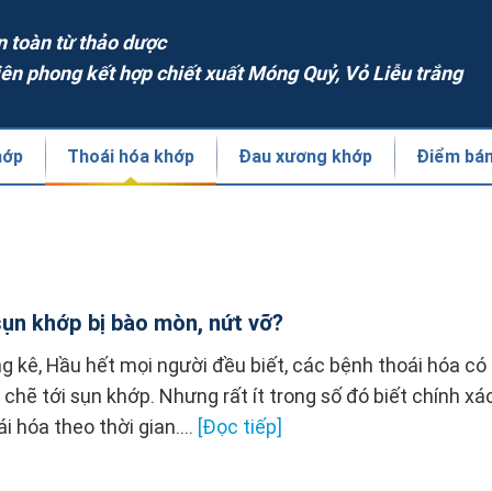
n toàn từ thảo dược
iên phong kết hợp chiết xuất Móng Quỷ, Vỏ Liễu trắng
hớp
Thoái hóa khớp
Đau xương khớp
Điểm bá
sụn khớp bị bào mòn, nứt vỡ?
 kê, Hầu hết mọi người đều biết, các bệnh thoái hóa có 
chẽ tới sụn khớp. Nhưng rất ít trong số đó biết chính xác
ái hóa theo thời gian....
[Đọc tiếp]