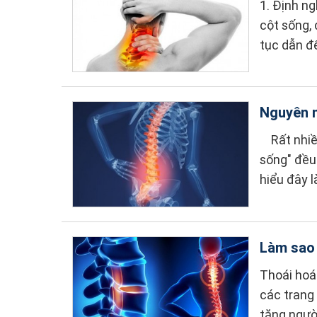
1. Định ng
cột sống, 
tục dẫn đế
Nguyên n
Rất nhiều 
sống" đều
hiểu đây l
Làm sao 
Thoái hoá
các trang 
tăng ngườ