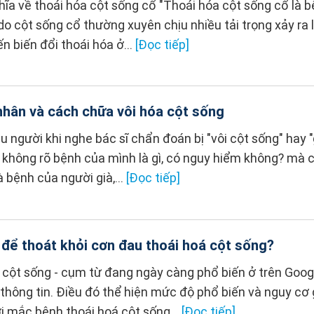
hĩa về thoái hóa cột sống cổ "Thoái hóa cột sống cổ là bệ
do cột sống cổ thường xuyên chịu nhiều tải trọng xảy ra 
n biến đổi thoái hóa ở...
[Đọc tiếp]
hân và cách chữa vôi hóa cột sống
người khi nghe bác sĩ chẩn đoán bị "vôi cột sống" hay "
 không rõ bệnh của mình là gì, có nguy hiểm không? mà c
à bệnh của người già,...
[Đọc tiếp]
để thoát khỏi cơn đau thoái hoá cột sống?
 cột sống - cụm từ đang ngày càng phổ biến ở trên Goog
thông tin. Điều đó thể hiện mức độ phổ biến và nguy cơ 
i mắc bệnh thoái hoá cột sống...
[Đọc tiếp]