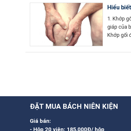
Hiểu biế
1. Khớp gố
giáp của 
Khớp gối 
ĐẶT MUA BÁCH NIÊN KIỆN
Giá bán:
- Hộp 20 viên: 185.000Đ/ hộp