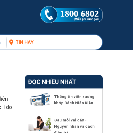
n
TIN HAY
ĐỌC NHIỀU NHẤT
Thông tin viên xương
liên
khớp Bách Niên Kiện
 lí do
Đau mỏi vai gáy -
Nguyên nhân và cách
điều trị