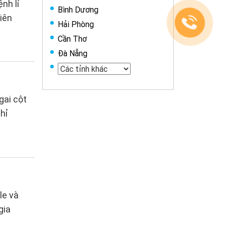
nh lí
Bình Dương
liên
Hải Phòng
Cần Thơ
Đà Nẵng
gai cột
hỉ
le và
gia