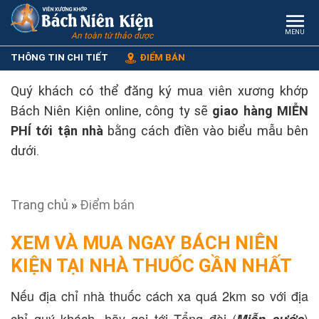
MENU
An toàn từ thảo dược
THÔNG TIN CHI TIẾT
ĐIỂM BÁN
Quý khách có thể đăng ký mua viên xương khớp
Bách Niên Kiện online, công ty sẽ
giao hàng MIỄN
PHÍ tới tận nhà
bằng cách điền vào biểu mẫu bên
dưới.
Trang chủ
»
Điểm bán
XEM VÀ MUA NGAY BÁCH NIÊN
KIỆN TẠI NHÀ THUỐC GẦN NHẤT
Nếu địa chỉ nhà thuốc cách xa quá 2km so với địa
chỉ quý khách, hãy gọi tới Tổng đài (
)
Miễn cước