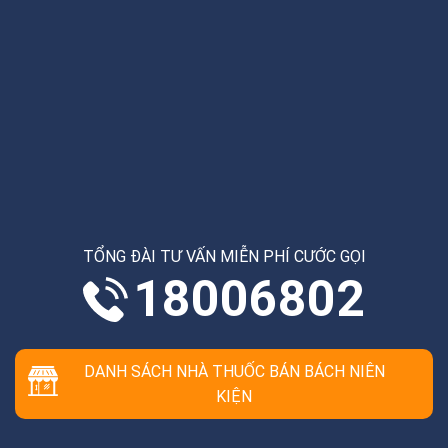
TỔNG ĐÀI TƯ VẤN MIỄN PHÍ CƯỚC GỌI
18006802
DANH SÁCH NHÀ THUỐC BÁN BÁCH NIÊN
KIỆN