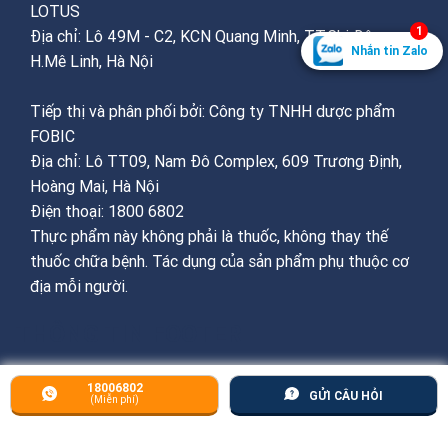
LOTUS
1
Địa chỉ: Lô 49M - C2, KCN Quang Minh, TT.Chi Đông,
Nhắn tin Zalo
H.Mê Linh, Hà Nội
Tiếp thị và phân phối bởi: Công ty TNHH dược phẩm
FOBIC
Địa chỉ: Lô TT09, Nam Đô Complex, 609 Trương Định,
Hoàng Mai, Hà Nội
Điện thoại: 1800 6802
Thực phẩm này không phải là thuốc, không thay thế
thuốc chữa bệnh. Tác dụng của sản phẩm phụ thuộc cơ
địa mỗi người.
THÔNG TIN FOOTER
18006802
GỬI CÂU HỎI
(Miễn phí)
Chính sách & Quy định chung
: hỗ trợ, thanh
toán, giao nhận, đổi trả hàng, bảo mật